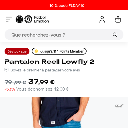
-10 % code FLDAY10
Déstockage
Jusqu'à
114
Points Member
Pantalon Reell Lowfly 2
Soyez le premier à partager votre avis
37
,
99
€
79
,
99
€
-53%
Vous économisez
42,00 €