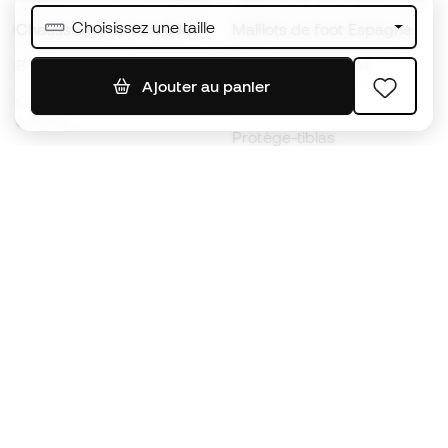
Choisissez une taille
Chaussures de foot Nike
Maillots de foot Espagne
Ballons de foot
Maillots de football
Ajouter au panier
Chaussures de foot pour
Imperméables
enfants
Protège-tibias
Gants pour enfant
Vêtements de gardien de
Chaussures pour enfants
but
Vètements pour enfants
Black Friday
Devenez
Member
dès maintenant
Cumulez des points et économisez sur vos
achats