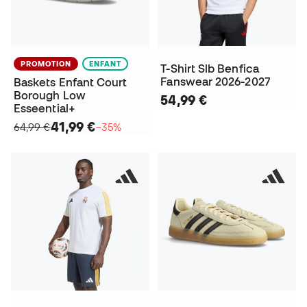
PROMOTION
ENFANT
T-Shirt Slb Benfica
Fanswear 2026-2027
Baskets Enfant Court
Borough Low
54,99 €
Esseential+
41,99 €
64,99 €
−35%