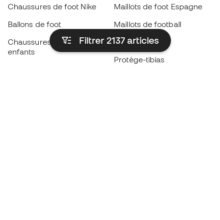
Chaussures de foot Nike
Maillots de foot Espagne
Ballons de foot
Maillots de football
Filtrer 2137
articles
Chaussures de foot pour
Imperméables
enfants
Protège-tibias
Gants pour enfant
Vêtements de gardien de
Chaussures pour enfants
but
Vètements pour enfants
Black Friday
Devenez
Member
dès maintenant
Cumulez des points et économisez sur vos
achats