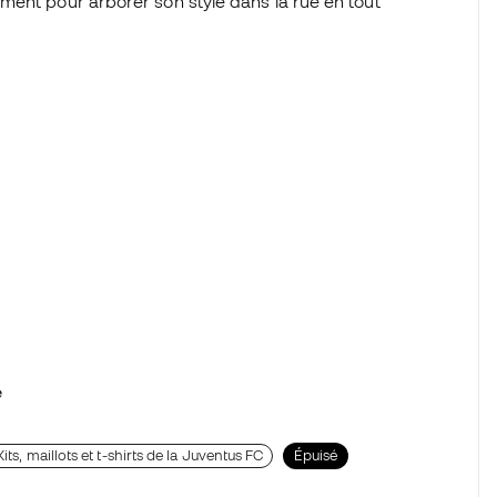
ment pour arborer son style dans la rue en tout
e
Kits, maillots et t-shirts de la Juventus FC
Épuisé