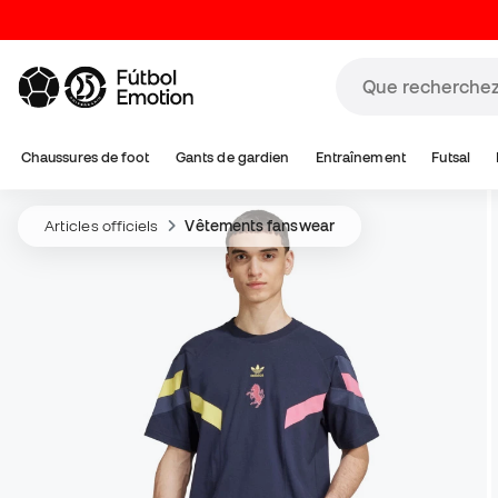
Chaussures de foot
Gants de gardien
Entraînement
Futsal
Articles officiels
Vêtements fanswear