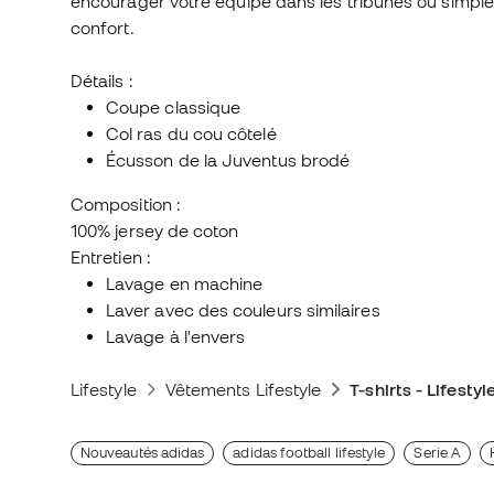
encourager votre équipe dans les tribunes ou simple
confort.
Détails :
Coupe classique
Col ras du cou côtelé
Écusson de la Juventus brodé
Composition :
100% jersey de coton
Entretien :
Lavage en machine
Laver avec des couleurs similaires
Lavage à l'envers
Lifestyle
Vêtements Lifestyle
T-shirts - Lifestyl
Nouveautés adidas
adidas football lifestyle
Serie A