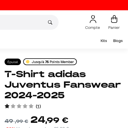
Compte
Panier
Kits
Blogs
Épuisé
Jusqu'à
75
Points Member
T-Shirt adidas
Juventus Fanswear
2024-2025
(
1
)
24
,
99
€
49
,
99
€