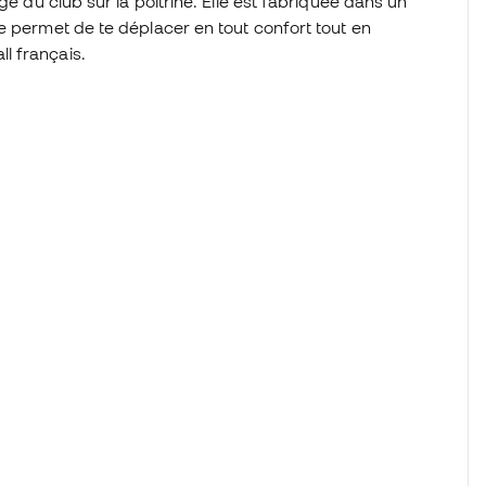
ge du club sur la poitrine. Elle est fabriquée dans un
e permet de te déplacer en tout confort tout en
l français.