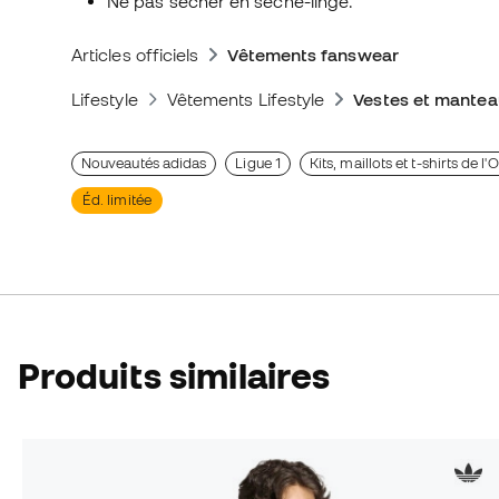
Ne pas sécher en sèche-linge.
Articles officiels
Vêtements fanswear
Lifestyle
Vêtements Lifestyle
Vestes et manteau
Nouveautés adidas
Ligue 1
Kits, maillots et t-shirts de 
Éd. limitée
Produits similaires