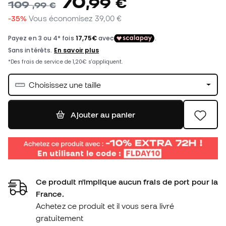
70
,
99
€
109
,
99
€
-35%
Vous économisez
39,00 €
Choisissez une taille
Ajouter au panier
Ce produit n'implique aucun frais de port pour la
France.
Achetez ce produit et il vous sera livré
gratuitement