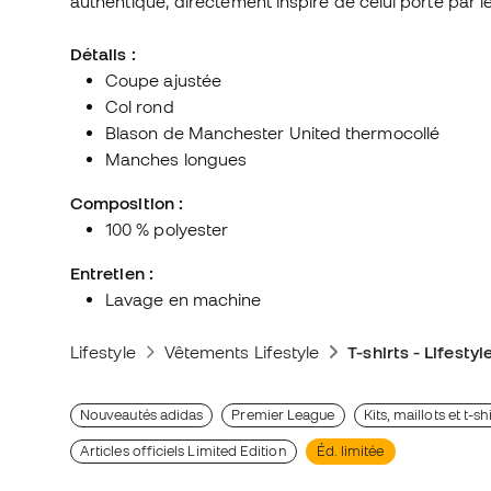
authentique, directement inspiré de celui porté par le
Détails :
Coupe ajustée
Col rond
Blason de Manchester United thermocollé
Manches longues
Composition :
100 % polyester
Entretien :
Lavage en machine
Lifestyle
Vêtements Lifestyle
T-shirts - Lifestyl
Nouveautés adidas
Premier League
Kits, maillots et t-
Articles officiels Limited Edition
Éd. limitée