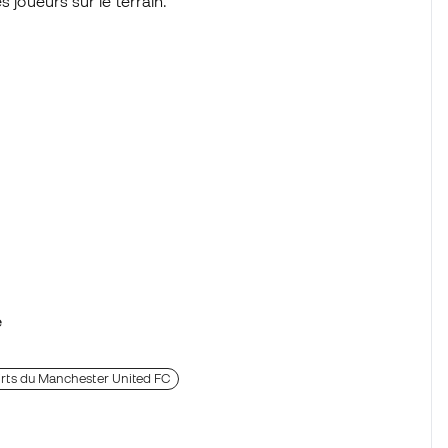
s joueurs sur le terrain.
e
shirts du Manchester United FC