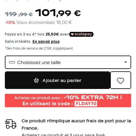
101
,
99
€
119
,
99
€
-15%
Vous économisez
18,00 €
Choisissez une taille
Ajouter au panier
Ce produit n'implique aucun frais de port pour la
France.
Achetez ce produit et il vous sera livré