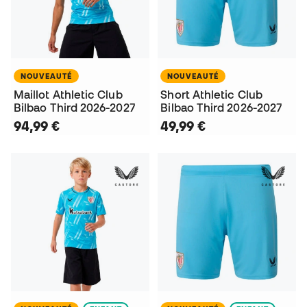
NOUVEAUTÉ
NOUVEAUTÉ
Maillot Athletic Club
Short Athletic Club
Bilbao Third 2026-2027
Bilbao Third 2026-2027
94,99 €
49,99 €