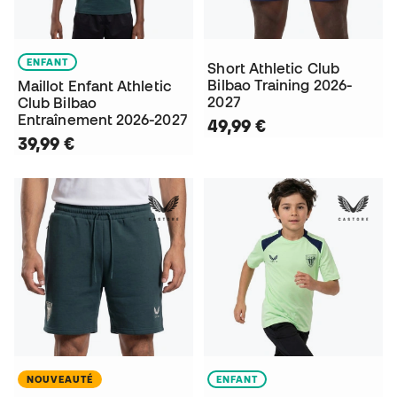
ENFANT
Short Athletic Club
Bilbao Training 2026-
Maillot Enfant Athletic
2027
Club Bilbao
Entraînement 2026-2027
49,99 €
39,99 €
NOUVEAUTÉ
ENFANT