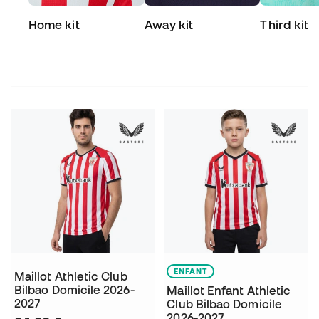
Home kit
Away kit
Third kit
ENFANT
Maillot Athletic Club
Bilbao Domicile 2026-
Maillot Enfant Athletic
2027
Club Bilbao Domicile
2026-2027