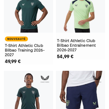
NOUVEAUTÉ
T-Shirt Athletic Club
Bilbao Entraînement
T-Shirt Athletic Club
2026-2027
Bilbao Training 2026-
2027
54,99 €
49,99 €