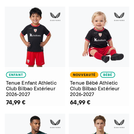
ENFANT
NOUVEAUTÉ
BÉBÉ
Tenue Enfant Athletic
Tenue Bébé Athletic
Club Bilbao Extérieur
Club Bilbao Extérieur
2026-2027
2026-2027
74,99 €
64,99 €