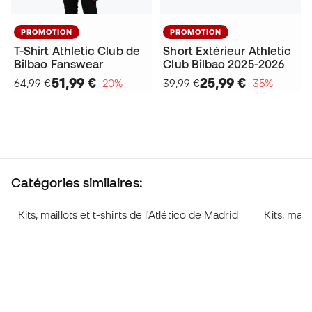
PROMOTION
PROMOTION
T-Shirt Athletic Club de
Short Extérieur Athletic
Bilbao Fanswear
Club Bilbao 2025-2026
51,99 €
25,99 €
64,99 €
−20%
39,99 €
−35%
Catégories similaires:
Kits, maillots et t-shirts de l'Atlético de Madrid
Kits, mail