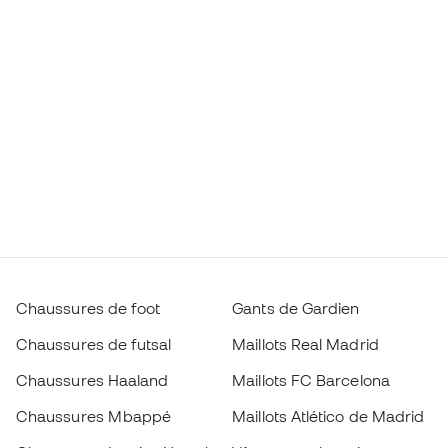
Chaussures de foot
Gants de Gardien
Chaussures de futsal
Maillots Real Madrid
Chaussures Haaland
Maillots FC Barcelona
Chaussures Mbappé
Maillots Atlético de Madrid