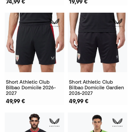
74,99 €
19,99 €
Short Athletic Club
Short Athletic Club
Bilbao Domicile 2026-
Bilbao Domicile Gardien
2027
2026-2027
49,99 €
49,99 €