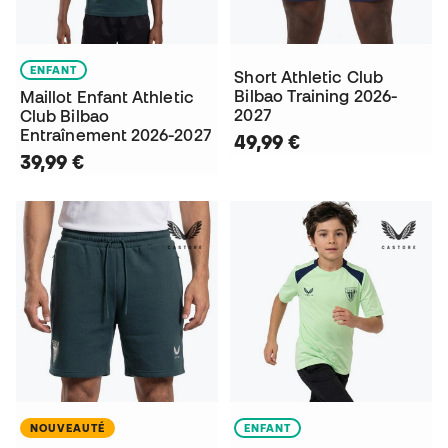
ENFANT
Short Athletic Club
Bilbao Training 2026-
Maillot Enfant Athletic
2027
Club Bilbao
Entraînement 2026-2027
49,99 €
39,99 €
NOUVEAUTÉ
ENFANT