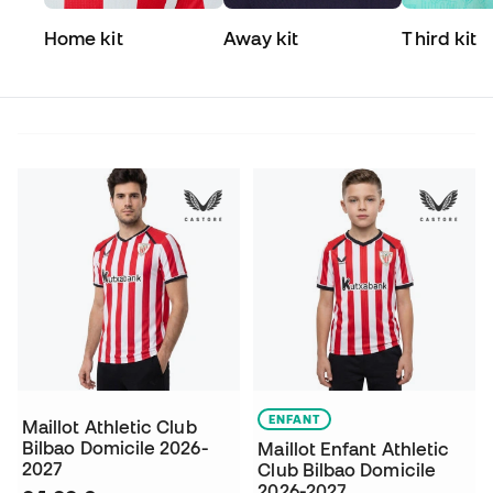
Home kit
Away kit
Third kit
ENFANT
Maillot Athletic Club
Bilbao Domicile 2026-
Maillot Enfant Athletic
2027
Club Bilbao Domicile
2026-2027