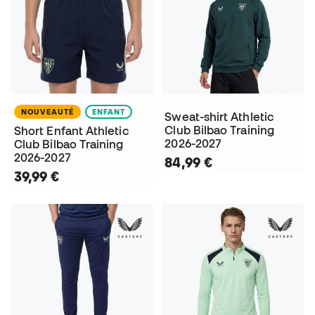
NOUVEAUTÉ
ENFANT
Sweat-shirt Athletic
Club Bilbao Training
Short Enfant Athletic
2026-2027
Club Bilbao Training
2026-2027
84,99 €
39,99 €