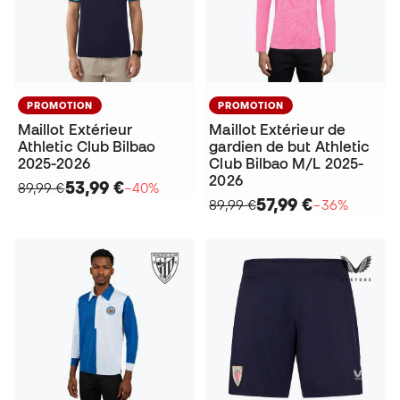
PROMOTION
PROMOTION
Maillot Extérieur
Maillot Extérieur de
Athletic Club Bilbao
gardien de but Athletic
2025-2026
Club Bilbao M/L 2025-
2026
53,99 €
89,99 €
−40%
57,99 €
89,99 €
−36%