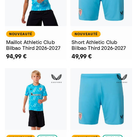
NOUVEAUTÉ
NOUVEAUTÉ
Maillot Athletic Club
Short Athletic Club
Bilbao Third 2026-2027
Bilbao Third 2026-2027
94,99 €
49,99 €