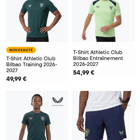
NOUVEAUTÉ
T-Shirt Athletic Club
Bilbao Entraînement
T-Shirt Athletic Club
2026-2027
Bilbao Training 2026-
2027
54,99 €
49,99 €