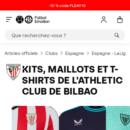
-10 % code FLDAY10
Articles officiels
Clubs
Espagne
Espagne - LaLiga 
KITS, MAILLOTS ET T-
SHIRTS DE L'ATHLETIC
CLUB DE BILBAO