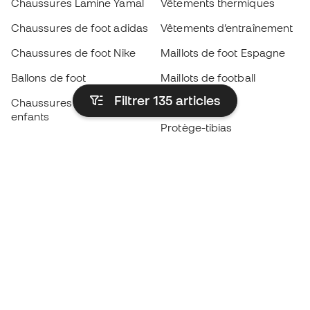
Chaussures Lamine Yamal
Vêtements thermiques
Chaussures de foot adidas
Vêtements d’entraînement
Chaussures de foot Nike
Maillots de foot Espagne
Ballons de foot
Maillots de football
Filtrer 135
articles
Chaussures de foot pour
Imperméables
enfants
Protège-tibias
Gants pour enfant
Vêtements de gardien de
Chaussures pour enfants
but
Vètements pour enfants
Black Friday
Devenez
Member
dès maintenant