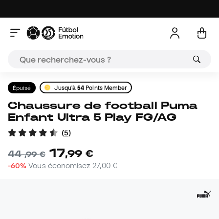
Épuisé
Jusqu'à
54
Points Member
Chaussure de football Puma
Enfant Ultra 5 Play FG/AG
(
5
)
17
,
99
€
44
,
99
€
-60%
Vous économisez
27,00 €