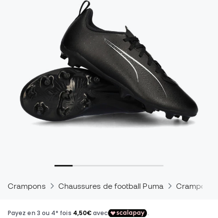
Crampons
Chaussures de football Puma
Crampons P