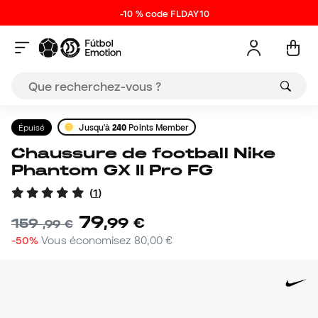
-10 % code FLDAY10
Épuisé
Jusqu'à
240
Points Member
Chaussure de football Nike
Phantom GX II Pro FG
(
1
)
79
,
99
€
159
,
99
€
-50%
Vous économisez
80,00 €