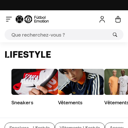
LIFESTYLE
Sneakers
Vêtements
Vêtements 
Sneakers - Lifestyle
Vêtements Lifestyle
Accessoi