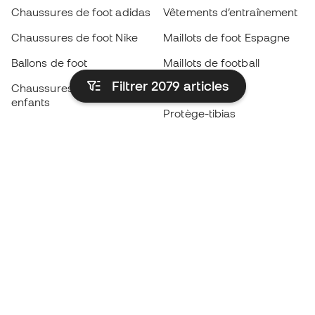
Chaussures de foot adidas
Vêtements d’entraînement
Chaussures de foot Nike
Maillots de foot Espagne
Ballons de foot
Maillots de football
Filtrer 2079
articles
Chaussures de foot pour
Imperméables
enfants
Protège-tibias
Gants pour enfant
Vêtements de gardien de
Chaussures pour enfants
but
Vètements pour enfants
Black Friday
Devenez
Member
dès maintenant
Cumulez des points et économisez sur vos