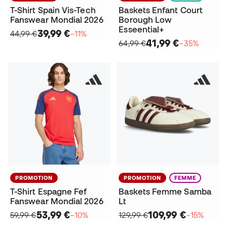
T-Shirt Spain Vis-Tech
Baskets Enfant Court
Fanswear Mondial 2026
Borough Low
Esseential+
39,99 €
44,99 €
−11%
41,99 €
64,99 €
−35%
PROMOTION
PROMOTION
FEMME
T-Shirt Espagne Fef
Baskets Femme Samba
Fanswear Mondial 2026
Lt
53,99 €
109,99 €
59,99 €
−10%
129,99 €
−15%