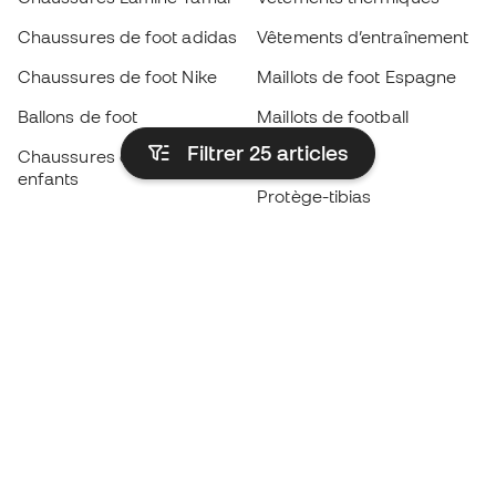
Chaussures de foot adidas
Vêtements d’entraînement
Chaussures de foot Nike
Maillots de foot Espagne
Ballons de foot
Maillots de football
Filtrer 25
articles
Chaussures de foot pour
Imperméables
enfants
Protège-tibias
Gants pour enfant
Vêtements de gardien de
Chaussures pour enfants
but
Vètements pour enfants
Black Friday
Devenez
Member
dès maintenant