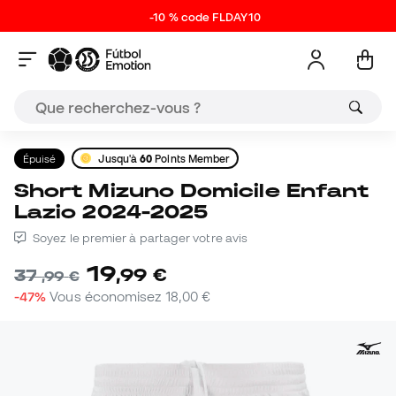
-10 % code FLDAY10
Épuisé
Jusqu'à
60
Points Member
Short Mizuno Domicile Enfant
Lazio 2024-2025
Soyez le premier à partager votre avis
19
,
99
€
37
,
99
€
-47%
Vous économisez
18,00 €