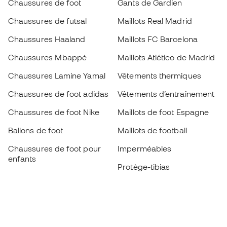
Chaussures de foot
Gants de Gardien
Chaussures de futsal
Maillots Real Madrid
Chaussures Haaland
Maillots FC Barcelona
Chaussures Mbappé
Maillots Atlético de Madrid
Chaussures Lamine Yamal
Vêtements thermiques
Chaussures de foot adidas
Vêtements d’entraînement
Chaussures de foot Nike
Maillots de foot Espagne
Ballons de foot
Maillots de football
Chaussures de foot pour
Imperméables
enfants
Protège-tibias
Gants pour enfant
Vêtements de gardien de
Chaussures pour enfants
but
Vètements pour enfants
Black Friday