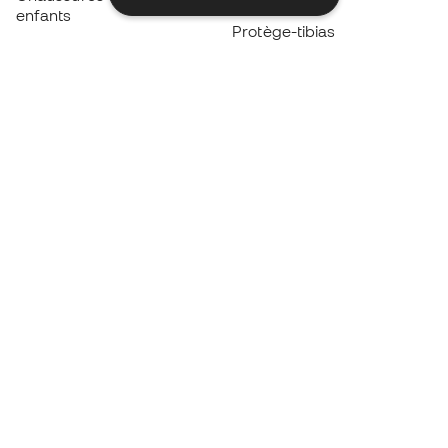
enfants
Protège-tibias
Gants pour enfant
Vêtements de gardien de
Chaussures pour enfants
but
Vètements pour enfants
Black Friday
Devenez
Member
dès maintenant
Cumulez des points et économisez sur vos
achats
Accès prioritaire à des produits exclusifs
Rejoignez plus d’un demi-million de membres.