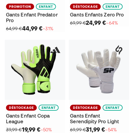
PROMOTION
ENFANT
DÉSTOCKAGE
ENFANT
Gants Enfant Predator
Gants Enfants Zero Pro
Pro
24,99 €
69,99 €
−64%
44,99 €
64,99 €
−31%
DÉSTOCKAGE
ENFANT
DÉSTOCKAGE
ENFANT
Gants Enfant Copa
Gants Enfant
League
Serendipity Pro Light
19,99 €
31,99 €
39,99 €
−50%
69,99 €
−54%