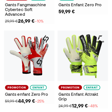
Gants Fangmaschine
Gants Enfant Zero Pro
Cybertec Soft
59,99 €
Advanced
26,99 €
29,99 €
−10%
PROMOTION
ENFANT
PROMOTION
ENFANT
Gants enfant Zero Pro
Gants Enfant Attrakt
Grip
44,99 €
59,99 €
−25%
12,99 €
24,99 €
−48%