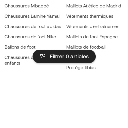
Chaussures Mbappé
Maillots Atlético de Madrid
Chaussures Lamine Yamal
Vêtements thermiques
Chaussures de foot adidas
Vêtements d’entraînement
Chaussures de foot Nike
Maillots de foot Espagne
Ballons de foot
Maillots de football
Filtrer 0
articles
Chaussures de foot pour
Imperméables
enfants
Protège-tibias
Gants pour enfant
Vêtements de gardien de
Chaussures pour enfants
but
Vètements pour enfants
Black Friday
Devenez