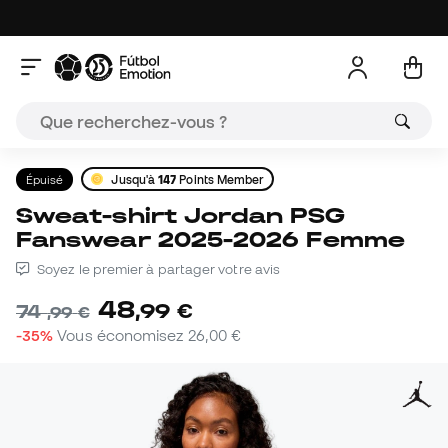
Épuisé
Jusqu'à
147
Points Member
Sweat-shirt Jordan PSG
Fanswear 2025-2026 Femme
Soyez le premier à partager votre avis
48
,
99
€
74
,
99
€
-35%
Vous économisez
26,00 €