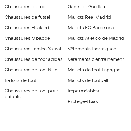
Chaussures de foot
Gants de Gardien
Chaussures de futsal
Maillots Real Madrid
Chaussures Haaland
Maillots FC Barcelona
Chaussures Mbappé
Maillots Atlético de Madrid
Chaussures Lamine Yamal
Vêtements thermiques
Chaussures de foot adidas
Vêtements d’entraînement
Chaussures de foot Nike
Maillots de foot Espagne
Ballons de foot
Maillots de football
Chaussures de foot pour
Imperméables
enfants
Protège-tibias
Gants pour enfant
Vêtements de gardien de
Chaussures pour enfants
but
Vètements pour enfants
Black Friday