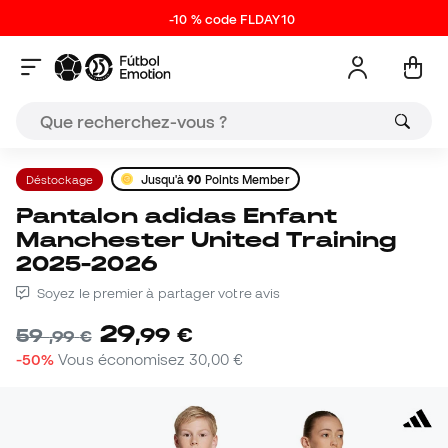
-10 % code FLDAY10
Déstockage
Jusqu'à
90
Points Member
Pantalon adidas Enfant
Manchester United Training
2025-2026
Soyez le premier à partager votre avis
29
,
99
€
59
,
99
€
-50%
Vous économisez
30,00 €