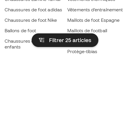
Chaussures de foot adidas
Vêtements d’entraînement
Chaussures de foot Nike
Maillots de foot Espagne
Ballons de foot
Maillots de football
Filtrer 25
articles
Chaussures de foot pour
Imperméables
enfants
Protège-tibias
Gants pour enfant
Vêtements de gardien de
Chaussures pour enfants
but
Vètements pour enfants
Black Friday
Devenez
Member
dès maintenant