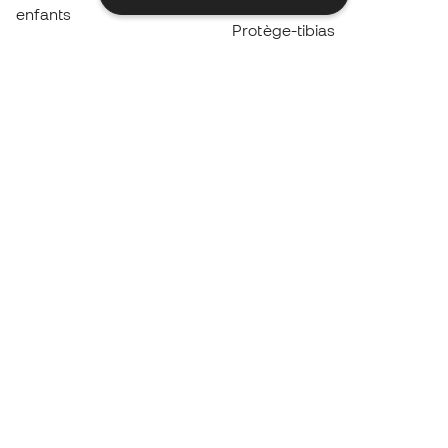
enfants
Protège-tibias
Gants pour enfant
Vêtements de gardien de
Chaussures pour enfants
but
Vètements pour enfants
Black Friday
Devenez
Member
dès maintenant
Cumulez des points et économisez sur vos
achats
Accès prioritaire à des produits exclusifs
Rejoignez plus d’un demi-million de membres.