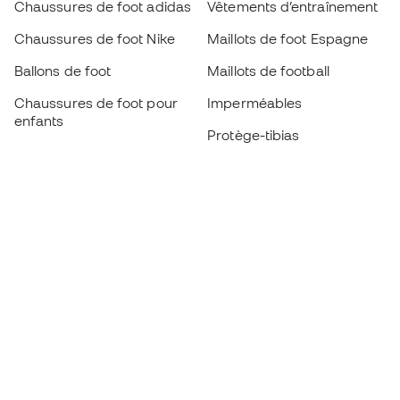
Chaussures de foot adidas
Vêtements d’entraînement
Chaussures de foot Nike
Maillots de foot Espagne
Ballons de foot
Maillots de football
Chaussures de foot pour
Imperméables
enfants
Protège-tibias
Gants pour enfant
Vêtements de gardien de
Chaussures pour enfants
but
Vètements pour enfants
Black Friday
Devenez
Member
dès maintenant
Cumulez des points et économisez sur vos
achats