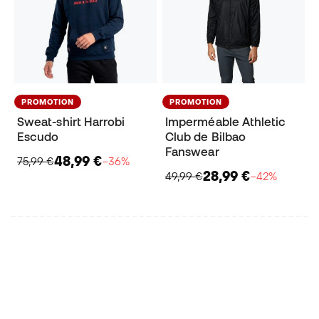
PROMOTION
PROMOTION
Sweat-shirt Harrobi
Imperméable Athletic
Escudo
Club de Bilbao
Fanswear
48,99 €
75,99 €
−36%
28,99 €
49,99 €
−42%