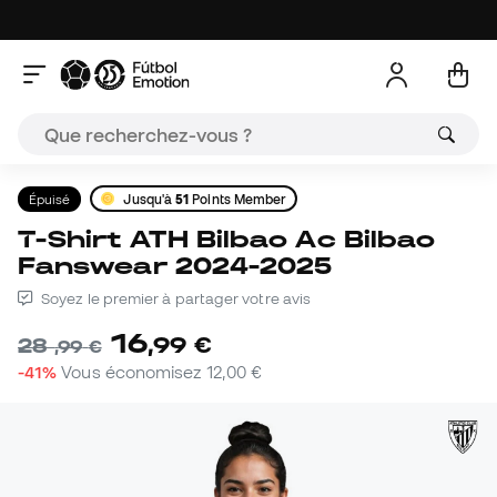
Épuisé
Jusqu'à
51
Points Member
T-Shirt ATH Bilbao Ac Bilbao
Fanswear 2024-2025
Soyez le premier à partager votre avis
16
,
99
€
28
,
99
€
-41%
Vous économisez
12,00 €