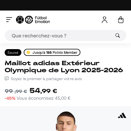
Épuisé
Jusqu'à
165
Points Member
Maillot adidas Extérieur
Olympique de Lyon 2025-2026
Soyez le premier à partager votre avis
54
,
99
€
99
,
99
€
-45%
Vous économisez
45,00 €