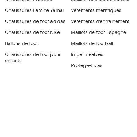
Chaussures Lamine Yamal
Vêtements thermiques
Chaussures de foot adidas
Vêtements d’entraînement
Chaussures de foot Nike
Maillots de foot Espagne
Ballons de foot
Maillots de football
Chaussures de foot pour
Imperméables
enfants
Protège-tibias
Gants pour enfant
Vêtements de gardien de
Chaussures pour enfants
but
Vètements pour enfants
Black Friday
Devenez
Member
dès maintenant