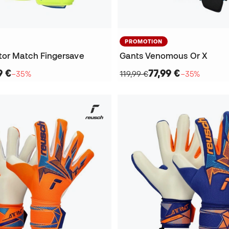
PROMOTION
tor Match Fingersave
Gants Venomous Or X
9 €
77,99 €
−35%
119,99 €
−35%