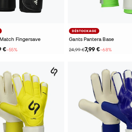
DÉSTOCKAGE
Match Fingersave
Gants Pantera Base
9 €
7,99 €
−55%
24,99 €
−68%