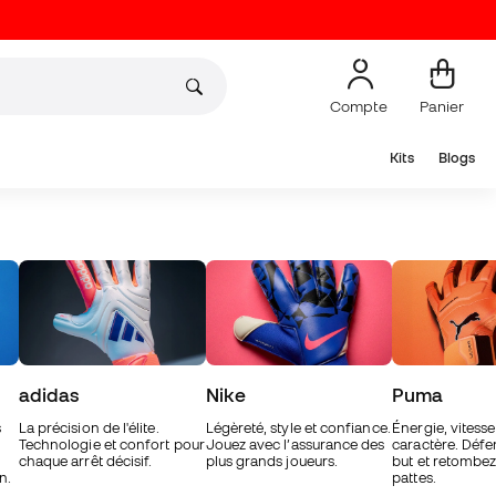
Compte
Panier
Kits
Blogs
adidas
Nike
Puma
s
La précision de l'élite.
Légèreté, style et confiance.
Énergie, vitesse
Technologie et confort pour
Jouez avec l’assurance des
caractère. Défe
chaque arrêt décisif.
plus grands joueurs.
but et retombez
n.
pattes.