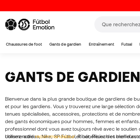
Chaussures de foot
Gants de gardien
Entraînement
Futsal
GANTS DE GARDIE
Bienvenue dans la plus grande boutique de gardiens de bu
et pour les gardiens. Vous y trouverez une large sélection d
tenues spécialisées, accessoires, protections et de nombre
des gants économiques pour hommes, femmes et enfants. 
professionnel dont vous avez toujours rêvé avec le soutien
comme adidas, Nike, SP Fútbol, Rinat, Reusch et bien d'autr
Utilisez notre
recommandateur
et bénéficiez des meilleurs c