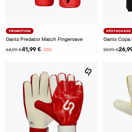
PROMOTION
DÉSTOCKAGE
Gants Predator Match Fingersave
Gants Copa 
41,99 €
26,9
64,99 €
−35%
59,99 €