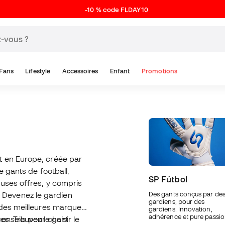
-10 % code FLDAY10
Fans
Lifestyle
Accessoires
Enfant
Promotions
N
t en Europe, créée par
e gants de football,
SP Fútbol
uses offres, y compris
Devenez le gardien
Des gants conçus par de
gardiens, pour des
 des meilleures marques,
gardiens. Innovation,
adhérence et pure passio
es. Trouvez le gant
onseils pour choisir le