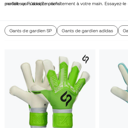
parfait sur Fútbol Emotion !
modèle qui s'adapte parfaitement à votre main. Essayez-le
Gants de gardien SP
Gants de gardien adidas
Ga