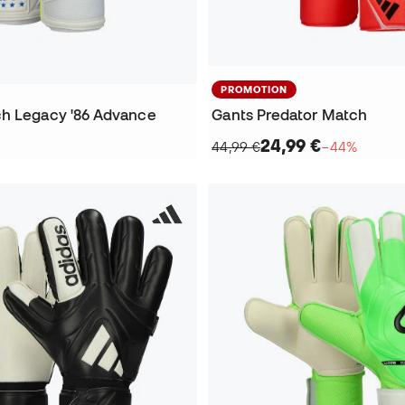
PROMOTION
h Legacy '86 Advance
Gants Predator Match
24,99 €
44,99 €
−44%