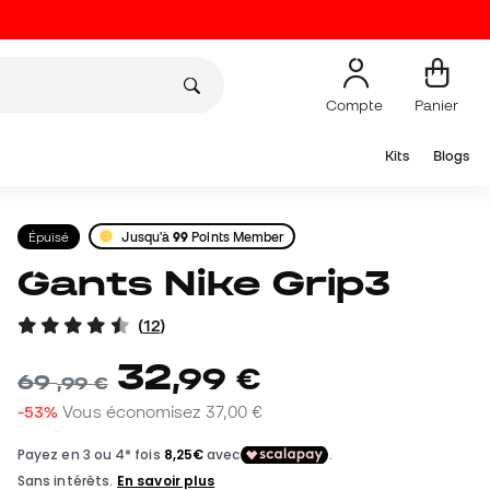
Compte
Panier
Kits
Blogs
Épuisé
Jusqu'à
99
Points Member
Gants Nike Grip3
(
12
)
32
,
99
€
69
,
99
€
-53%
Vous économisez
37,00 €