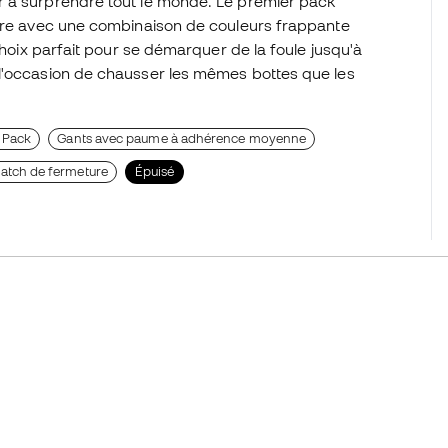
r à surprendre tout le monde. Le premier pack
aire avec une combinaison de couleurs frappante
choix parfait pour se démarquer de la foule jusqu'à
 l'occasion de chausser les mêmes bottes que les
 Pack
Gants avec paume à adhérence moyenne
ratch de fermeture
Épuisé