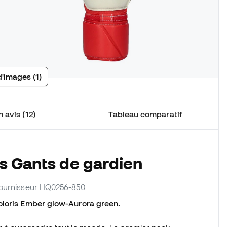
d'images (1)
 avis (12)
Tableau comparatif
s Gants de gardien
 fournisseur HQ0256-850
oloris Ember glow-Aurora green.