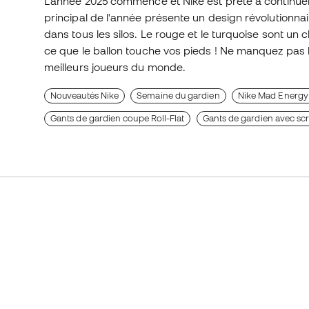
L'année 2025 commence et Nike est prête à continue
principal de l'année présente un design révolutionn
dans tous les silos. Le rouge et le turquoise sont un 
ce que le ballon touche vos pieds ! Ne manquez pas
meilleurs joueurs du monde.
Nouveautés Nike
Semaine du gardien
Nike Mad Energy
Gants de gardien coupe Roll-Flat
Gants de gardien avec sc