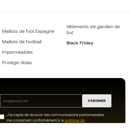
Vêtements de gardien de
Maillots de foot Espagne
but
Maillots de football
Black Friday
Imperméables
Protège-tibias
S'ABONNER
J’accepte de recevoir des communications personnalisées
me concernant conformément à la
politique de
confidentialité
de Sports Emotion.