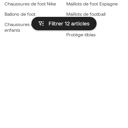
Chaussures de foot Nike
Maillots de foot Espagne
Ballons de foot
Maillots de football
Filtrer 12
articles
Chaussures de foot pour
Imperméables
enfants
Protège-tibias
Gants pour enfant
Vêtements de gardien de
Chaussures pour enfants
but
Vètements pour enfants
Black Friday
Devenez
Member
dès maintenant
Cumulez des points et économisez sur vos
achats