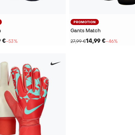
PROMOTION
h
Gants Match
9 €
14,99 €
−53%
27,99 €
−46%