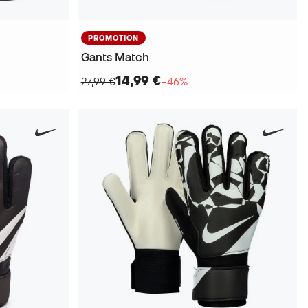
PROMOTION
Gants Match
14,99 €
27,99 €
−46%