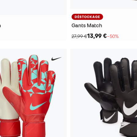
DÉSTOCKAGE
h
Gants Match
13,99 €
27,99 €
−50%