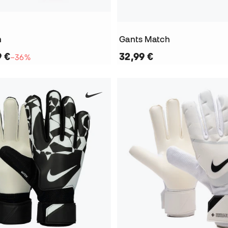
h
Gants Match
9 €
32,99 €
−36%