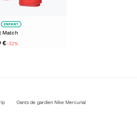
ENFANT
t Match
9 €
−32%
rip
Gants de gardien Nike Mercurial