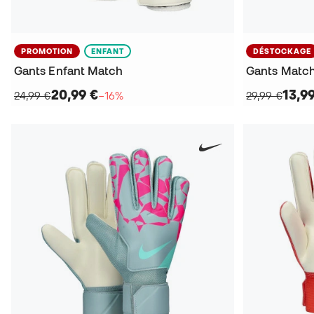
PROMOTION
ENFANT
DÉSTOCKAGE
Gants Enfant Match
Gants Matc
20,99 €
13,9
24,99 €
−16%
29,99 €