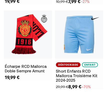
19,99 €
7,99 €
10,99 €
−27%
DÉSTOCKAGE
ENFANT
Écharpe RCD Mallorca
Doble Sempre Amunt
Short Enfants RCD
Mallorca Troisième Kit
19,99 €
2024-2025
8,99 €
29,99 €
−70%