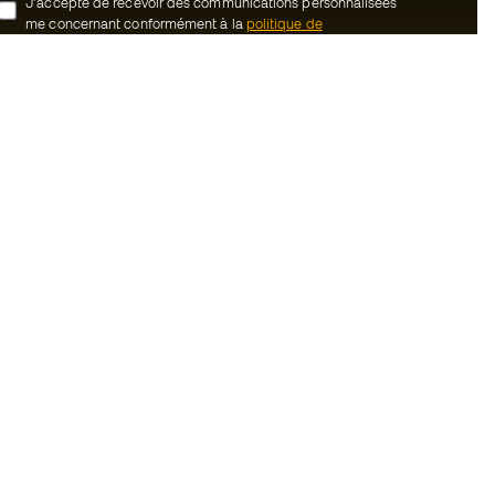
J’accepte de recevoir des communications personnalisées
me concernant conformément à la
politique de
confidentialité
de Sports Emotion.
ion
#BeTheBest
uté Member
Chez Sports Emotion, nous encourageons
une culture de vie sportive axée sur le
tre équipe
bien-être total de l’athlète, grâce à un
écosystème construit autour de la
énérales de vente
spécialisation de chacune des marques
qui composent le groupe.
cookies
Voir tous les magasins
onfidentialité
ales
Basketball Emotion