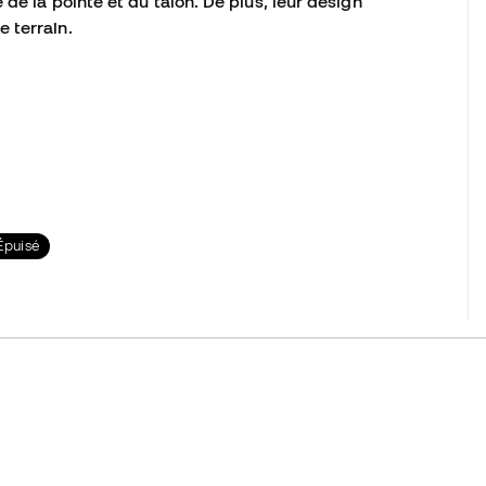
de la pointe et du talon. De plus, leur design
 terrain.
Épuisé