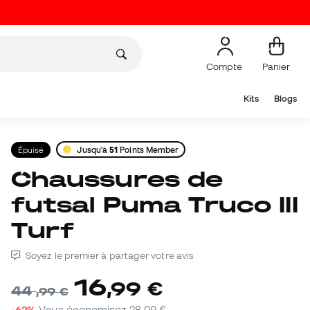
Compte
Panier
Kits
Blogs
Épuisé
Jusqu'à
51
Points Member
Chaussures de
futsal Puma Truco III
Turf
Soyez le premier à partager votre avis
16
,
99
€
44
,
99
€
-62%
Vous économisez
28,00 €