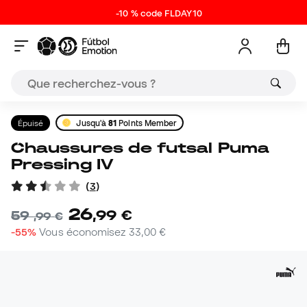
-10 % code FLDAY10
Épuisé
Jusqu'à
81
Points Member
Chaussures de futsal Puma
Pressing IV
(
3
)
26
,
99
€
59
,
99
€
-55%
Vous économisez
33,00 €