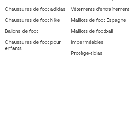
Chaussures de foot adidas
Vêtements d’entraînement
Chaussures de foot Nike
Maillots de foot Espagne
Ballons de foot
Maillots de football
Chaussures de foot pour
Imperméables
enfants
Protège-tibias
Gants pour enfant
Vêtements de gardien de
Chaussures pour enfants
but
Vètements pour enfants
Black Friday
Devenez
Member
dès maintenant
Cumulez des points et économisez sur vos