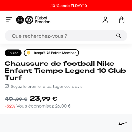
-10 % code FLDAY10
Épuisé
Jusqu'à
72
Points Member
Chaussure de football Nike
Enfant Tiempo Legend 10 Club
Turf
Soyez le premier à partager votre avis
23
,
99
€
49
,
99
€
-52%
Vous économisez
26,00 €