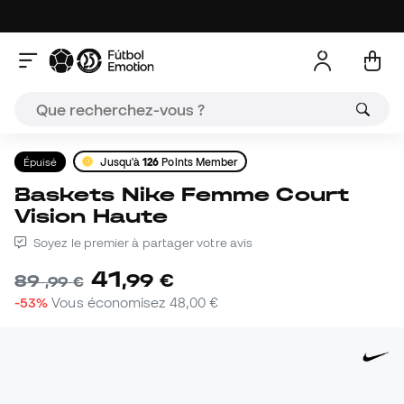
Épuisé
Jusqu'à
126
Points Member
Baskets Nike Femme Court
Vision Haute
Soyez le premier à partager votre avis
41
,
99
€
89
,
99
€
-53%
Vous économisez
48,00 €