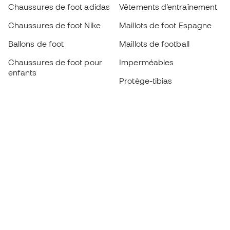
Chaussures de foot adidas
Vêtements d’entraînement
Chaussures de foot Nike
Maillots de foot Espagne
Ballons de foot
Maillots de football
Chaussures de foot pour
Imperméables
enfants
Protège-tibias
Gants pour enfant
Vêtements de gardien de
Chaussures pour enfants
but
Vètements pour enfants
Black Friday
Devenez
Member
dès maintenant
Cumulez des points et économisez sur vos