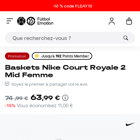
-10 % code FLDAY10
Promotion
Jusqu'à
192
Points Member
Baskets Nike Court Royale 2
Mid Femme
Soyez le premier à partager votre avis
63
,
99
€
74
,
99
€
-15%
Vous économisez
11,00 €