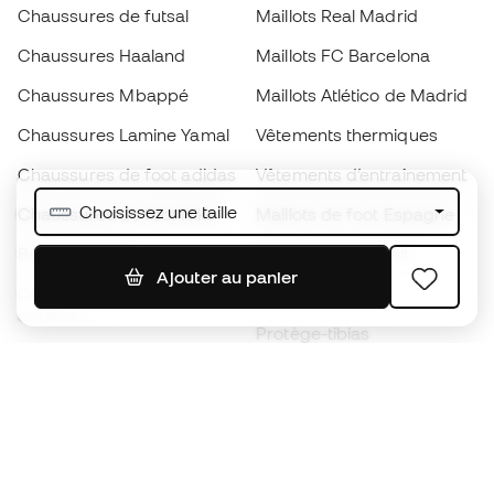
Chaussures de futsal
Maillots Real Madrid
Chaussures Haaland
Maillots FC Barcelona
Chaussures Mbappé
Maillots Atlético de Madrid
Chaussures Lamine Yamal
Vêtements thermiques
Chaussures de foot adidas
Vêtements d’entraînement
Choisissez une taille
Chaussures de foot Nike
Maillots de foot Espagne
Ballons de foot
Maillots de football
Ajouter au panier
Chaussures de foot pour
Imperméables
enfants
Protège-tibias
Gants pour enfant
Vêtements de gardien de
Chaussures pour enfants
but
Vètements pour enfants
Black Friday