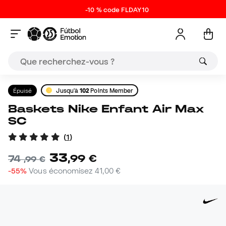
-10 % code FLDAY10
Épuisé
Jusqu'à
102
Points Member
Baskets Nike Enfant Air Max
SC
(
1
)
33
,
99
€
74
,
99
€
-55%
Vous économisez
41,00 €