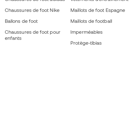
Chaussures de foot Nike
Maillots de foot Espagne
Ballons de foot
Maillots de football
Chaussures de foot pour
Imperméables
enfants
Protège-tibias
Gants pour enfant
Vêtements de gardien de
Chaussures pour enfants
but
Vètements pour enfants
Black Friday
Devenez
Member
dès maintenant
Cumulez des points et économisez sur vos
achats