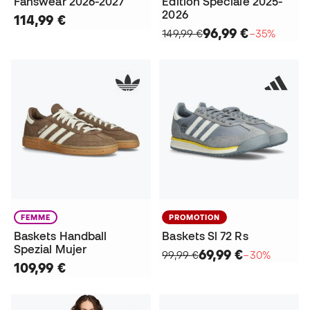
Fanswear 2026-2027
Édition Spéciale 2025-
2026
114,99 €
96,99 €
149,99 €
−35%
FEMME
PROMOTION
Baskets Handball
Baskets Sl 72 Rs
Spezial Mujer
69,99 €
99,99 €
−30%
109,99 €