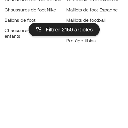
Chaussures de foot Nike
Maillots de foot Espagne
Ballons de foot
Maillots de football
Filtrer 2150
articles
Chaussures de foot pour
Imperméables
enfants
Protège-tibias
Gants pour enfant
Vêtements de gardien de
Chaussures pour enfants
but
Vètements pour enfants
Black Friday
Devenez
Member
dès maintenant
Cumulez des points et économisez sur vos
achats