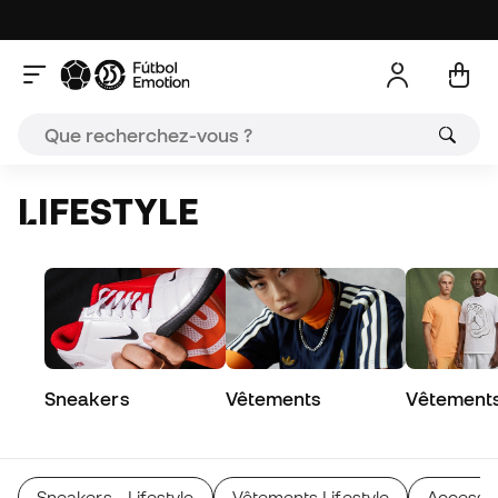
LIFESTYLE
Sneakers
Vêtements
Vêtements 
Sneakers - Lifestyle
Vêtements Lifestyle
Accessoi