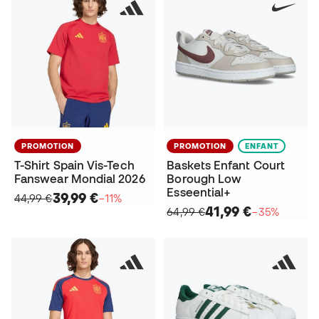
PROMOTION
PROMOTION
ENFANT
T-Shirt Spain Vis-Tech
Baskets Enfant Court
Fanswear Mondial 2026
Borough Low
Esseential+
39,99 €
44,99 €
−11%
41,99 €
64,99 €
−35%