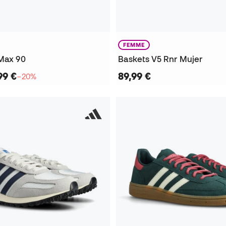
FEMME
 Max 90
Baskets V5 Rnr Mujer
99 €
89,99 €
−20%