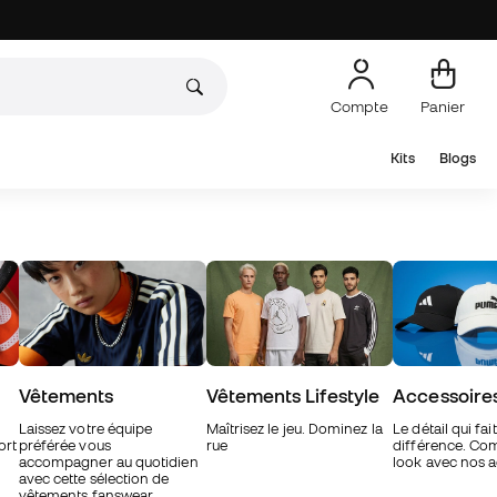
Compte
Panier
Kits
Blogs
Vêtements
Vêtements Lifestyle
Accessoire
Laissez votre équipe
Maîtrisez le jeu. Dominez la
Le détail qui fait
ort
préférée vous
rue
différence. Com
accompagner au quotidien
look avec nos a
avec cette sélection de
vêtements fanswear