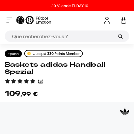
-10 % code FLDAY10
Épuisé
Jusqu'à
330
Points Member
Baskets adidas Handball
Spezial
(
3
)
109
,
99
€