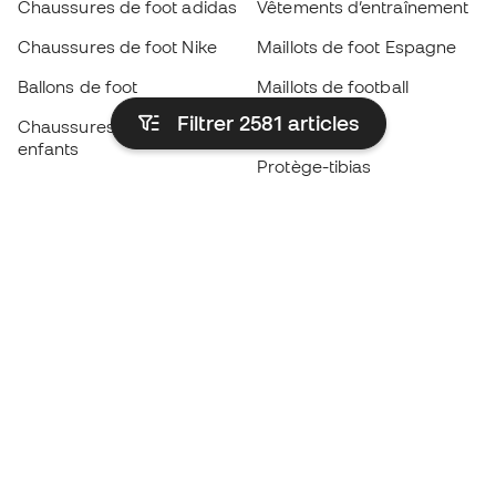
Chaussures de foot adidas
Vêtements d’entraînement
Chaussures de foot Nike
Maillots de foot Espagne
Ballons de foot
Maillots de football
Filtrer 2581
articles
Chaussures de foot pour
Imperméables
enfants
Protège-tibias
Gants pour enfant
Vêtements de gardien de
Chaussures pour enfants
but
Vètements pour enfants
Black Friday
Devenez
Member
dès maintenant
Cumulez des points et économisez sur vos
achats