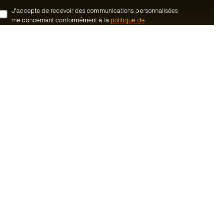
J’accepte de recevoir des communications personnalisées
me concernant conformément à la
politique de
confidentialité
de Sports Emotion.
ion
#BeTheBest
uté Member
Chez Sports Emotion, nous encourageons
une culture de vie sportive axée sur le
tre équipe
bien-être total de l’athlète, grâce à un
écosystème construit autour de la
énérales de vente
spécialisation de chacune des marques
qui composent le groupe.
cookies
Voir tous les magasins
onfidentialité
ales
Basketball Emotion