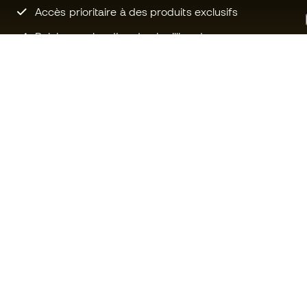
Accès prioritaire à des produits exclusifs
Rejoignez plus d’un demi-million de
membres.
Besoin d'aide ?
Fútbol Emot
Service client
La communa
Échanges et retours
Rejoignez no
Guide de l'équipement de football
Conditions g
Guide des tailles
Politique de 
Compliance
Politique de c
Sites Web internationaux de
Mentions Lég
Fútbol Emotion