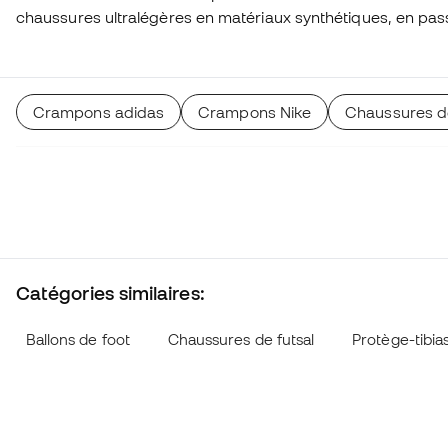
chaussures ultralégères en matériaux synthétiques, en pas
sans lacets avec chaussette intégrée, pour hommes, femmes
toutes proposées avec tous les types de semelles et dans t
vous ne savez pas quelles chaussures choisir, utilisez notre 
Crampons adidas
Crampons Nike
Chaussures d
recommandation.
Catégories similaires:
Ballons de foot
Chaussures de futsal
Protège-tibia