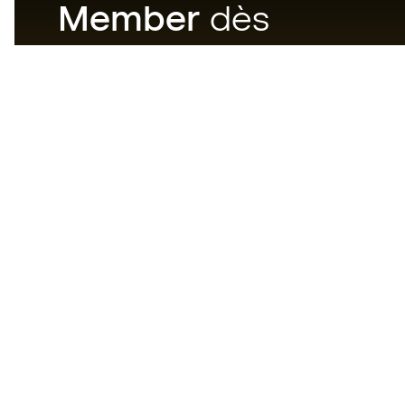
Member
dès
maintenant
Téléchargez maintenant
l'application pour les
passionnés du matériel de foot
et profitez d'un achat plus
rapide et pratique.