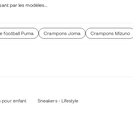
sant par les modèles
 et enfants. Elles sont
outes les gammes. Et si
outil de
e football Puma
Crampons Joma
Crampons Mizuno
s pour enfant
Sneakers - Lifestyle