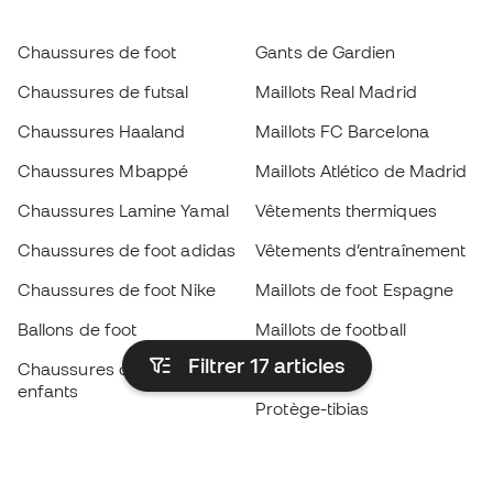
Chaussures de foot
Gants de Gardien
Chaussures de futsal
Maillots Real Madrid
Chaussures Haaland
Maillots FC Barcelona
Chaussures Mbappé
Maillots Atlético de Madrid
Chaussures Lamine Yamal
Vêtements thermiques
Chaussures de foot adidas
Vêtements d’entraînement
Chaussures de foot Nike
Maillots de foot Espagne
Ballons de foot
Maillots de football
Filtrer 17
articles
Chaussures de foot pour
Imperméables
enfants
Protège-tibias
Gants pour enfant
Vêtements de gardien de
Chaussures pour enfants
but