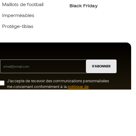
Maillots de football
Black Friday
Imperméables
Protège-tibias
S'ABONNER
J’accepte de recevoir des communications personnalisées
me concernant conformément à la
politique de
confidentialité
de Sports Emotion.
ion
#BeTheBest