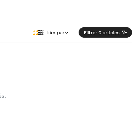
Trier par
Filtrer 0
articles
és.