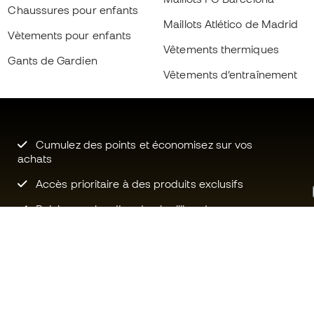
Chaussures pour enfants
Maillots Atlético de Madrid
Vètements pour enfants
Vêtements thermiques
Gants de Gardien
Vêtements d’entraînement
Cumulez des points et économisez sur vos
achats
Accès prioritaire à des produits exclusifs
Rejoignez plus d’un demi-million de
membres.
Besoin d'aide ?
Fútbol Emot