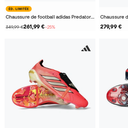
ÉD. LIMITÉE
Chaussure de football adidas Predator Elite FT FG Wales Bonner
261,99 €
279,99 €
349,99 €
−25%