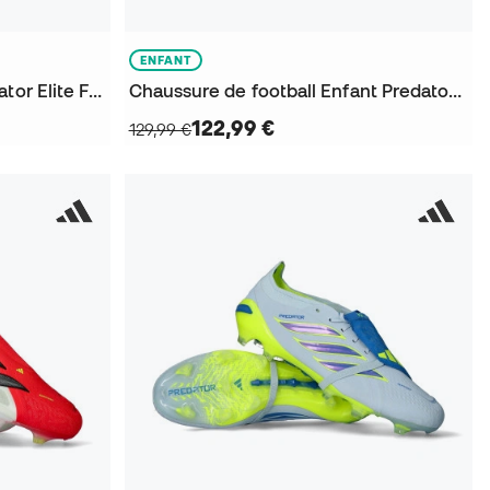
ENFANT
Chaussure de football Predator Elite FT FG Jude Bellingham
Chaussure de football Enfant Predator Elite FT FG
122,99 €
129,99 €