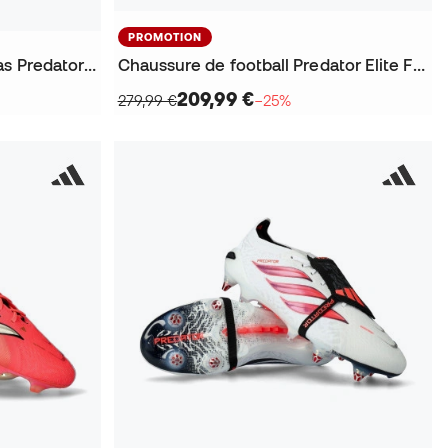
PROMOTION
Chaussure de football adidas Predator Elite FT AG
Chaussure de football Predator Elite FT FG
209,99 €
279,99 €
−25%