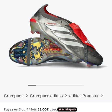
Crampons
Crampons adidas
adidas Predator
Cra