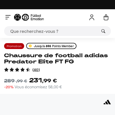
Promotion
Jusqu'à
696
Points Member
Chaussure de football adidas
Predator Elite FT FG
(
40
)
231
,
99
€
289
,
99
€
-20%
Vous économisez
58,00 €