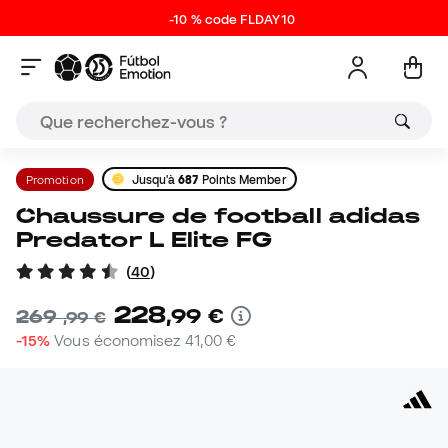
-10 % code FLDAY10
Promotion
Jusqu'à
687
Points Member
Chaussure de football adidas
Predator L Elite FG
(
40
)
228
,
99
€
269
,
99
€
-15%
Vous économisez
41,00 €