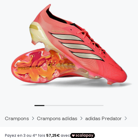
Crampons
Crampons adidas
adidas Predator
Cra