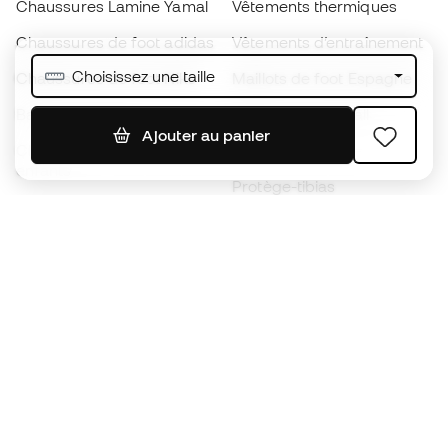
Chaussures Lamine Yamal
Vêtements thermiques
Chaussures de foot adidas
Vêtements d’entraînement
Choisissez une taille
Chaussures de foot Nike
Maillots de foot Espagne
Ballons de foot
Maillots de football
Ajouter au panier
Chaussures de foot pour
Imperméables
enfants
Protège-tibias
Gants pour enfant
Vêtements de gardien de
Chaussures pour enfants
but
Vètements pour enfants
Black Friday
Devenez
Member
dès maintenant