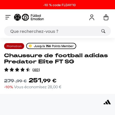
-10 % code FLDAY10
Promotion
Jusqu'à
756
Points Member
Chaussure de football adidas
Predator Elite FT SG
(
40
)
251
,
99
€
279
,
99
€
-10%
Vous économisez
28,00 €