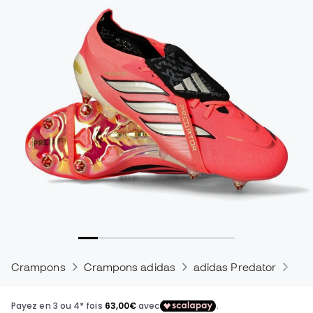
Crampons
Crampons adidas
adidas Predator
Cra