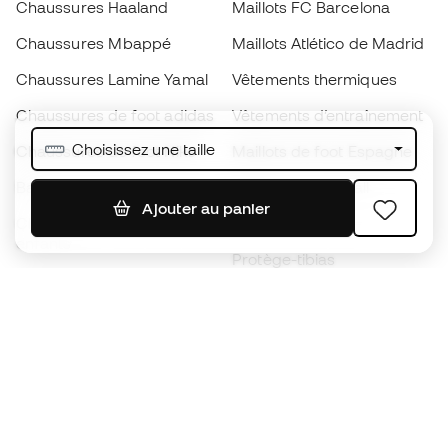
Chaussures Haaland
Maillots FC Barcelona
Chaussures Mbappé
Maillots Atlético de Madrid
Chaussures Lamine Yamal
Vêtements thermiques
Chaussures de foot adidas
Vêtements d’entraînement
Choisissez une taille
Chaussures de foot Nike
Maillots de foot Espagne
Ballons de foot
Maillots de football
Ajouter au panier
Chaussures de foot pour
Imperméables
enfants
Protège-tibias
Gants pour enfant
Vêtements de gardien de
Chaussures pour enfants
but
Vètements pour enfants
Black Friday