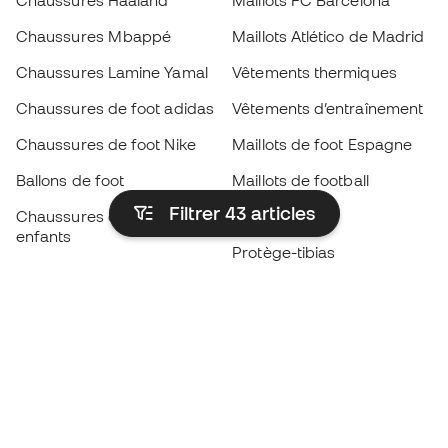
Chaussures Haaland
Maillots FC Barcelona
Chaussures Mbappé
Maillots Atlético de Madrid
Chaussures Lamine Yamal
Vêtements thermiques
Chaussures de foot adidas
Vêtements d’entraînement
Chaussures de foot Nike
Maillots de foot Espagne
Ballons de foot
Maillots de football
Filtrer 43
articles
Chaussures de foot pour
Imperméables
enfants
Protège-tibias
Gants pour enfant
Vêtements de gardien de
Chaussures pour enfants
but
Vètements pour enfants
Black Friday
Devenez