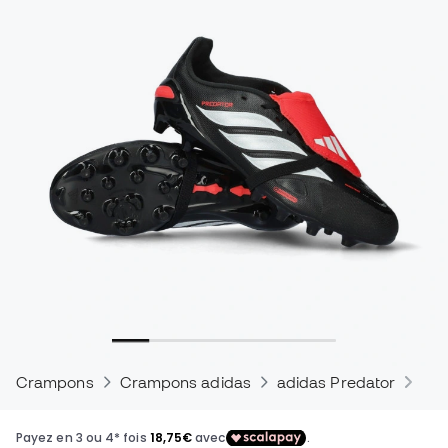
Crampons
Crampons adidas
adidas Predator
Cra