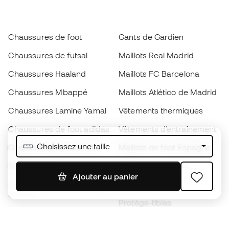
Chaussures de foot
Gants de Gardien
Chaussures de futsal
Maillots Real Madrid
Chaussures Haaland
Maillots FC Barcelona
Chaussures Mbappé
Maillots Atlético de Madrid
Chaussures Lamine Yamal
Vêtements thermiques
Chaussures de foot adidas
Vêtements d’entraînement
Choisissez une taille
Chaussures de foot Nike
Maillots de foot Espagne
Ballons de foot
Maillots de football
Ajouter au panier
Chaussures de foot pour
Imperméables
enfants
Protège-tibias
Gants pour enfant
Vêtements de gardien de