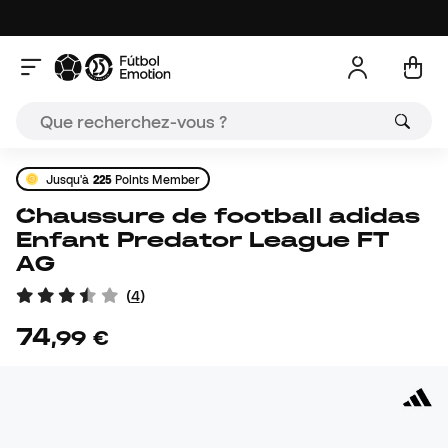
Jusqu'à
225
Points Member
Chaussure de football adidas
Enfant Predator League FT
AG
(
4
)
74
,
99
€