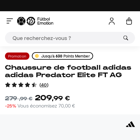
Promotion
Jusqu'à
630
Points Member
Chaussure de football adidas
adidas Predator Elite FT AG
(
40
)
209
,
99
€
279
,
99
€
-25%
Vous économisez
70,00 €