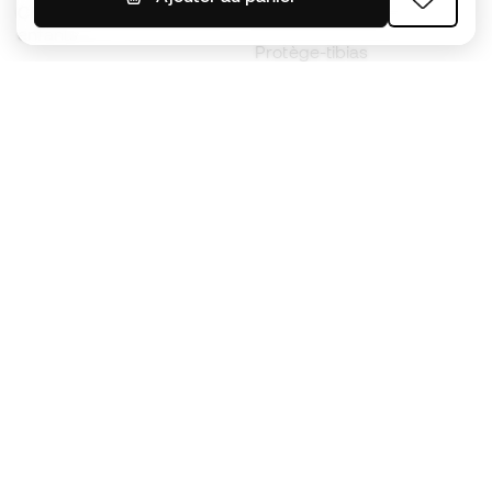
Chaussures de foot pour
Imperméables
enfants
Protège-tibias
Gants pour enfant
Vêtements de gardien de
Chaussures pour enfants
but
Vètements pour enfants
Black Friday
Devenez
Member
dès maintenant
Cumulez des points et économisez sur vos
achats
Accès prioritaire à des produits exclusifs
Rejoignez plus d’un demi-million de membres.