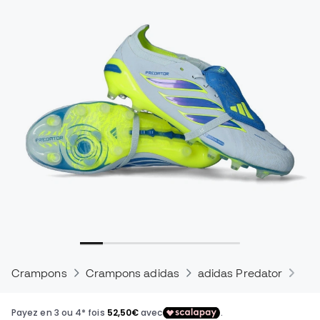
Crampons
Crampons adidas
adidas Predator
Cra