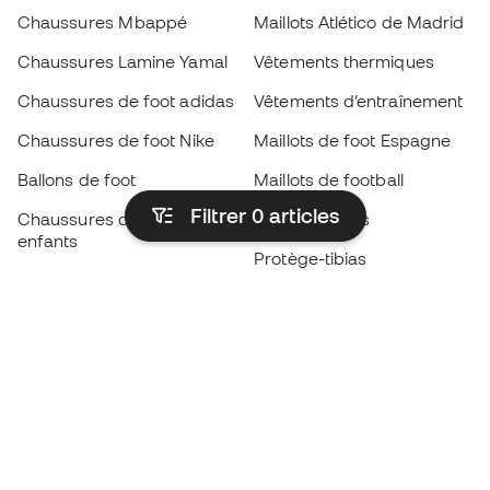
Chaussures Mbappé
Maillots Atlético de Madrid
Chaussures Lamine Yamal
Vêtements thermiques
Chaussures de foot adidas
Vêtements d’entraînement
Chaussures de foot Nike
Maillots de foot Espagne
Ballons de foot
Maillots de football
Filtrer 0
articles
Chaussures de foot pour
Imperméables
enfants
Protège-tibias
Gants pour enfant
Vêtements de gardien de
Chaussures pour enfants
but
Vètements pour enfants
Black Friday
Devenez