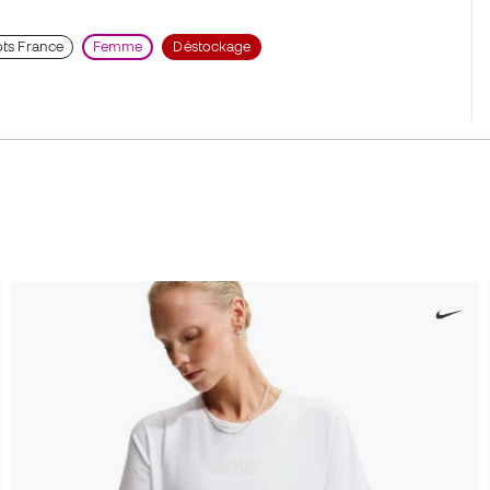
lots France
Femme
Déstockage