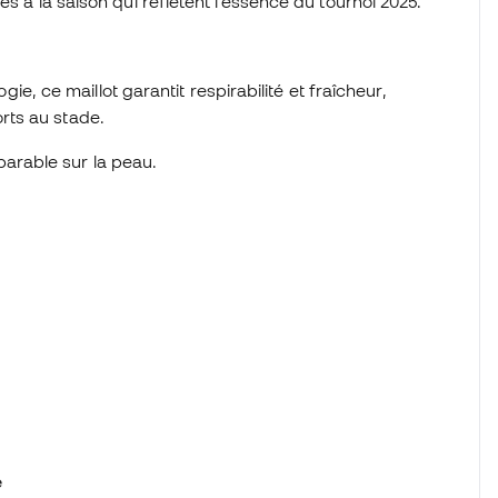
es à la saison qui reflètent l’essence du tournoi 2025.
, ce maillot garantit respirabilité et fraîcheur,
orts au stade.
arable sur la peau.
e