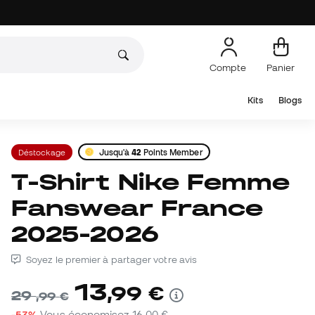
Compte
Panier
Kits
Blogs
Déstockage
Jusqu'à
42
Points Member
T-Shirt Nike Femme
Fanswear France
2025-2026
Soyez le premier à partager votre avis
13
,
99
€
29
,
99
€
-53%
Vous économisez
16,00 €