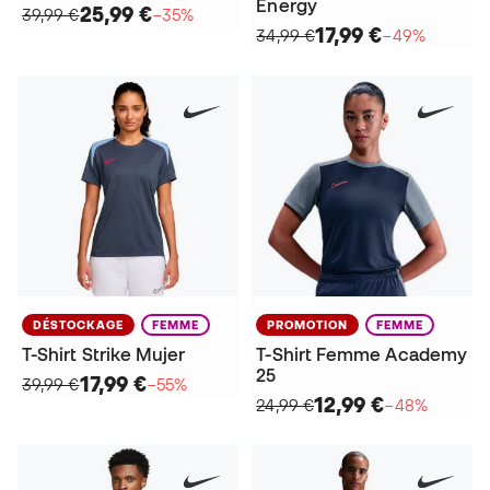
Energy
25,99 €
39,99 €
−35%
17,99 €
34,99 €
−49%
DÉSTOCKAGE
FEMME
PROMOTION
FEMME
T-Shirt Strike Mujer
T-Shirt Femme Academy
25
17,99 €
39,99 €
−55%
12,99 €
24,99 €
−48%