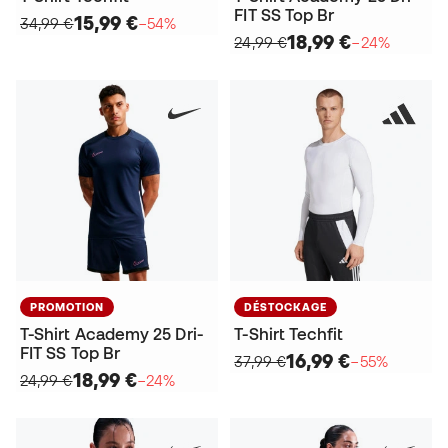
FIT SS Top Br
15,99 €
34,99 €
−54%
18,99 €
24,99 €
−24%
PROMOTION
DÉSTOCKAGE
T-Shirt Academy 25 Dri-
T-Shirt Techfit
FIT SS Top Br
16,99 €
37,99 €
−55%
18,99 €
24,99 €
−24%