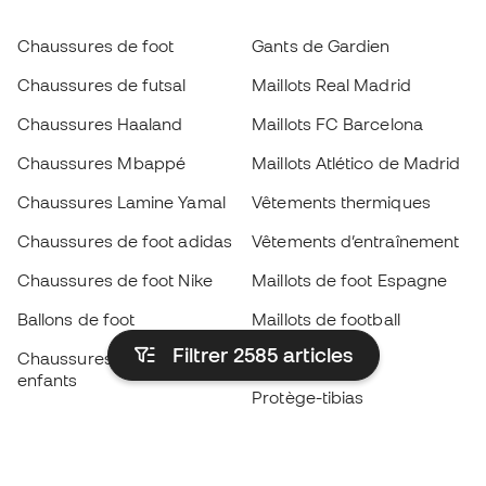
Chaussures de foot
Gants de Gardien
Chaussures de futsal
Maillots Real Madrid
Chaussures Haaland
Maillots FC Barcelona
Chaussures Mbappé
Maillots Atlético de Madrid
Chaussures Lamine Yamal
Vêtements thermiques
Chaussures de foot adidas
Vêtements d’entraînement
Chaussures de foot Nike
Maillots de foot Espagne
Ballons de foot
Maillots de football
Filtrer 2585
articles
Chaussures de foot pour
Imperméables
enfants
Protège-tibias
Gants pour enfant
Vêtements de gardien de
Chaussures pour enfants
but