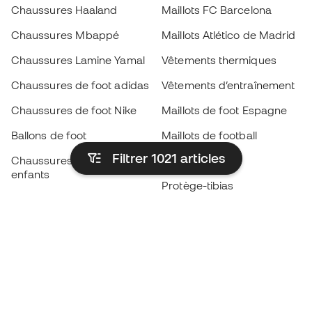
Chaussures Haaland
Maillots FC Barcelona
Chaussures Mbappé
Maillots Atlético de Madrid
Chaussures Lamine Yamal
Vêtements thermiques
Chaussures de foot adidas
Vêtements d’entraînement
Chaussures de foot Nike
Maillots de foot Espagne
Ballons de foot
Maillots de football
Filtrer 1021
articles
Chaussures de foot pour
Imperméables
enfants
Protège-tibias
Gants pour enfant
Vêtements de gardien de
Chaussures pour enfants
but
Vètements pour enfants
Black Friday