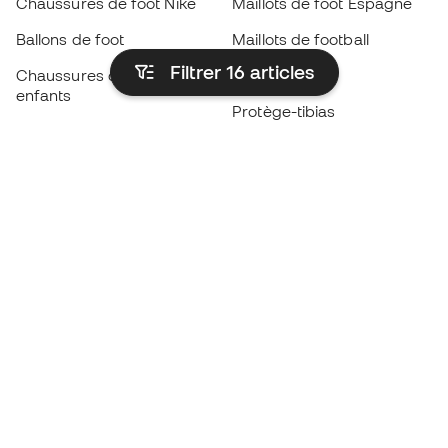
Chaussures de foot Nike
Maillots de foot Espagne
Ballons de foot
Maillots de football
Filtrer 16
articles
Chaussures de foot pour
Imperméables
enfants
Protège-tibias
Gants pour enfant
Vêtements de gardien de
Chaussures pour enfants
but
Vètements pour enfants
Black Friday
Devenez
Member
dès maintenant
Cumulez des points et économisez sur vos
achats
Accès prioritaire à des produits exclusifs